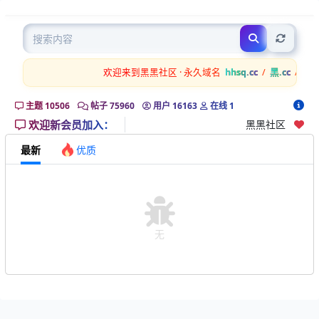
担
Previous
Next
保
区
欢迎来到黑黑社区 · 永久域名
hhsq.cc
/
黑.cc
/
白菜.
主题
10506
帖子
75960
用户
16163
在线
1
欢迎新会员加入：
黑黑社区
最新
优质
无